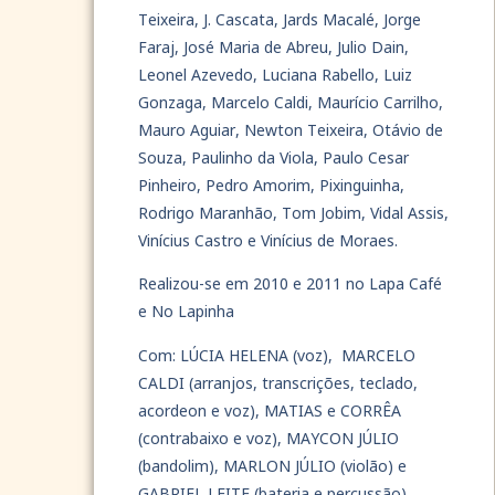
Teixeira, J. Cascata, Jards Macalé, Jorge
Faraj, José Maria de Abreu, Julio Dain,
Leonel Azevedo, Luciana Rabello, Luiz
Gonzaga, Marcelo Caldi, Maurício Carrilho,
Mauro Aguiar, Newton Teixeira, Otávio de
Souza, Paulinho da Viola, Paulo Cesar
Pinheiro, Pedro Amorim, Pixinguinha,
Rodrigo Maranhão, Tom Jobim, Vidal Assis,
Vinícius Castro e Vinícius de Moraes.
Realizou-se em 2010 e 2011 no Lapa Café
e No Lapinha
Com: LÚCIA HELENA (voz), MARCELO
CALDI (arranjos, transcrições, teclado,
acordeon e voz), MATIAS e CORRÊA
(contrabaixo e voz), MAYCON JÚLIO
(bandolim), MARLON JÚLIO (violão) e
GABRIEL LEITE (bateria e percussão).