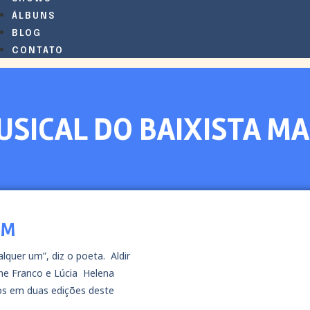
ÁLBUNS
BLOG
CONTATO
USICAL DO BAIXISTA M
UM
er um”, diz o poeta. Aldir
ne Franco e Lúcia Helena
ros em duas edições deste