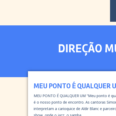
DIREÇÃO M
MEU PONTO É QUALQUER 
MEU PONTO É QUALQUER UM “Meu ponto é qualqu
é o nosso ponto de encontro. As cantoras Simo
interpretam a carioquice de Aldir Blanc e parcei
show, onde o jazz, o samba,